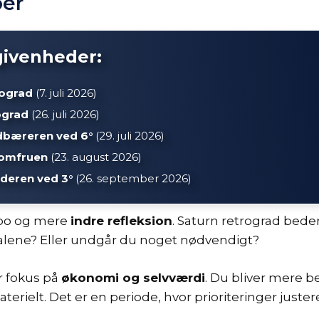
ber
givenheder:
rograd
(7. juli 2026)
ograd
(26. juli 2026)
dbæreren ved 6°
(29. juli 2026)
 Jomfruen
(23. august 2026)
deren ved 3°
(26. september 2026)
mpo og mere
indre refleksion
. Saturn retrograd bede
 alene? Eller undgår du noget nødvendigt?
 fokus på
økonomi og selvværdi
. Du bliver mere b
rielt. Det er en periode, hvor prioriteringer juster