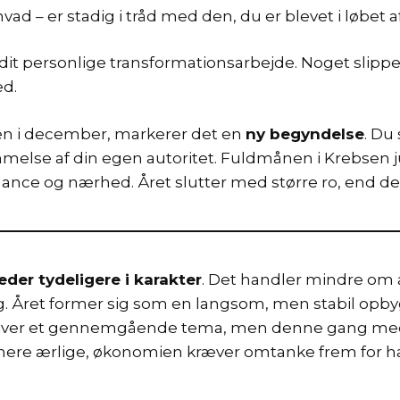
vad – er stadig i tråd med den, du er blevet i løbet a
dit personlige transformationsarbejde. Noget slipper 
ed.
ken i december, markerer det en
ny begyndelse
. Du
melse af din egen autoritet. Fuldmånen i Krebsen
lance og nærhed. Året slutter med større ro, end d
der tydeligere i karakter
. Det handler mindre om a
. Året former sig som en langsom, men stabil opbyg
r bliver et gennemgående tema, men denne gang med s
r mere ærlige, økonomien kræver omtanke frem for ha