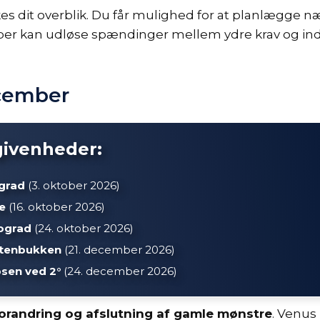
kes dit overblik. Du får mulighed for at planlægge n
r kan udløse spændinger mellem ydre krav og indr
ecember
givenheder:
ograd
(3. oktober 2026)
e
(16. oktober 2026)
rograd
(24. oktober 2026)
 Stenbukken
(21. december 2026)
sen ved 2°
(24. december 2026)
orandring og afslutning af gamle mønstre
. Venus