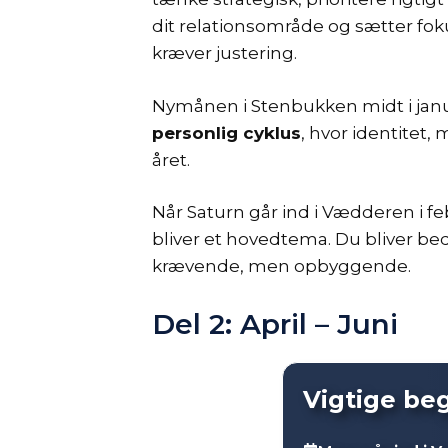
dit relationsområde og sætter fo
kræver justering.
Nymånen i Stenbukken midt i janua
personlig cyklus
, hvor identitet
året.
Når Saturn går ind i Vædderen i 
bliver et hovedtema. Du bliver bed
krævende, men opbyggende.
Del 2: April – Juni
Vigtige be