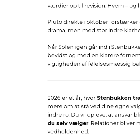
værdier op til revision. Hvem – og h
Pluto direkte i oktober forstærker 
drama, men med stor indre klarh
Når Solen igen går ind i Stenbuk
bevidst og med en klarere fornem
vigtigheden af følelsesmæssig ba
2026 er et år, hvor
Stenbukken træ
mere om at stå ved dine egne valg
indre ro. Du vil opleve, at ansva
du selv vælger
. Relationer blive
vedholdenhed.