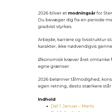
2026 bliver et
modningsår
for Ste
Du bevæger dig fra en periode med
gradvist styrkes.
Arbejde, karriere og livsstruktur 
karakter, ikke nødvendigvis ge
Økonomisk kræver året omtanke fr
egne grænser.
2026 belønner tålmodighed, konsek
egen retning, desto stærkere står 
Indhold
Del 1: Januar – Marts