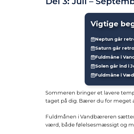
Del 3: Juli – Septem
Vigtige be
Neptun går ret
Saturn går retr
Fuldmåne i Van
Solen går ind i
Fuldmåne i Væd
Sommeren bringer et lavere te
taget på dig. Bærer du for meget
Fuldmånen i Vandbæreren sætter
værd, både følelsesmæssigt og mate