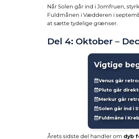
Når Solen går ind i Jomfruen, styr
Fuldmånen i Vædderen i septembe
at sætte tydelige grænser.
Del 4: Oktober – D
Vigtige be
Venus går retr
Pluto går direkt
Merkur går ret
Solen går ind i
Fuldmåne i Kreb
Årets sidste del handler om
dyb f