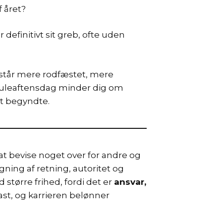
f året?
definitivt sit greb, ofte uden
 står mere rodfæstet, mere
 juleaftensdag minder dig om
et begyndte.
t bevise noget over for andre og
ning af retning, autoritet og
tørre frihed, fordi det er
ansvar,
st, og karrieren belønner