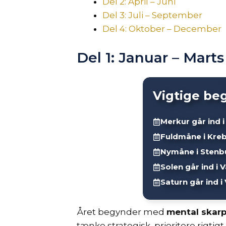
Del 2: April – Juni
Del 3: Juli – September
Del 4: Oktober – December
Del 1: Januar – Marts
Vigtige be
Merkur går ind 
Fuldmåne i Kreb
Nymåne i Stenb
Solen går ind i
Saturn går ind 
Året begynder med
mental skar
tænke strategisk, prioritere rigti