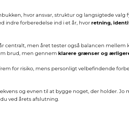
nbukken, hvor ansvar, struktur og langsigtede valg f
 indre forberedelse ind i et år, hvor
retning, ident
står centralt, men året tester også balancen mellem k
nnem brud, men gennem
klarere grænser og ærliger
em for risiko, mens personligt velbefindende forbe
vens og evnen til at bygge noget, der holder. Jo m
du ved årets afslutning.