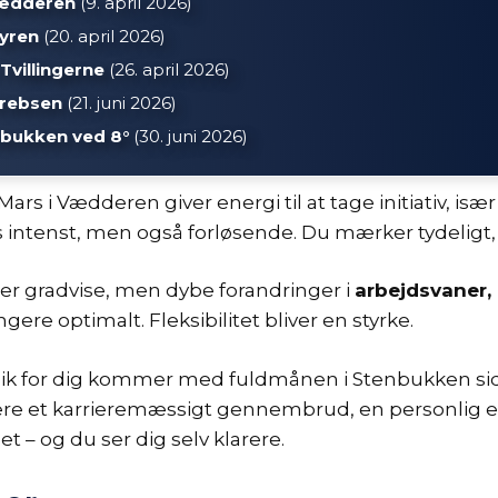
Vædderen
(9. april 2026)
Tyren
(20. april 2026)
 Tvillingerne
(26. april 2026)
Krebsen
(21. juni 2026)
nbukken ved 8°
(30. juni 2026)
 Mars i Vædderen giver energi til at tage initiativ, isæ
s intenst, men også forløsende. Du mærker tydeligt, 
nger gradvise, men dybe forandringer i
arbejdsvaner, 
re optimalt. Fleksibilitet bliver en styrke.
k for dig kommer med fuldmånen i Stenbukken sidst
re et karrieremæssigt gennembrud, en personlig erk
t – og du ser dig selv klarere.