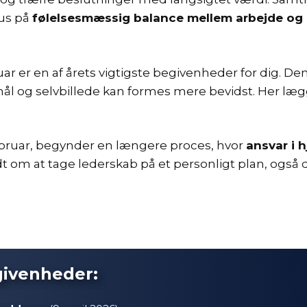
kus på
følelsesmæssig balance mellem arbejde og p
r er en af årets vigtigste begivenheder for dig. D
, mål og selvbillede kan formes mere bevidst. Her læ
februar, begynder en længere proces, hvor
ansvar i h
t om at tage lederskab på et personligt plan, også dé
givenheder: