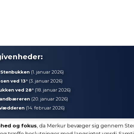
givenheder:
i Stenbukken
(1. januar 2026)
sen ved 13°
(3. januar 2026)
ukken ved 28°
(18. januar 2026)
 Vandbæreren
(20. januar 2026)
i Vædderen
(14. februar 2026)
phed og fokus
, da Merkur bevæger sig gennem Stenb
gt og træffe beslutninger med langsigtet værdi. Sam