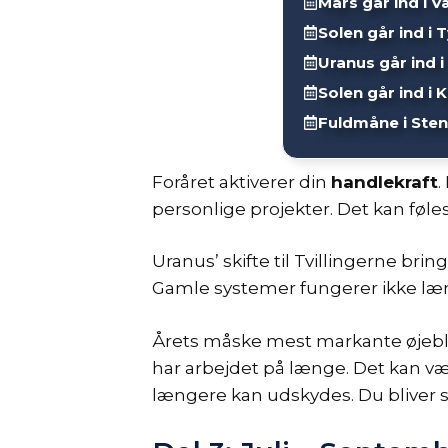
Mars går ind i 
Solen går ind i 
Uranus går ind i
Solen går ind i 
Fuldmåne i Ste
Foråret aktiverer din
handlekraft
.
personlige projekter. Det kan føle
Uranus’ skifte til Tvillingerne bri
Gamle systemer fungerer ikke længe
Årets måske mest markante øjebli
har arbejdet på længe. Det kan væ
længere kan udskydes. Du bliver se