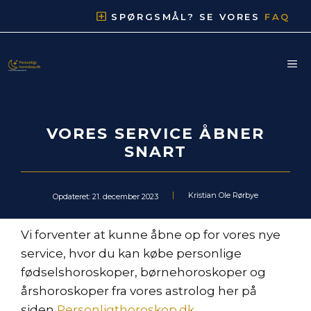
Hop
SPØRGSMÅL? SE VORES
FAQ
til
indhold
M
VORES SERVICE ÅBNER
SNART
Kristian Ole Rørbye
Opdateret:
21. december 2023
Vi forventer at kunne åbne op for vores nye
service, hvor du kan købe personlige
fødselshoroskoper, børnehoroskoper og
årshoroskoper fra vores astrolog her på
siden
Personligthoroskop.dk