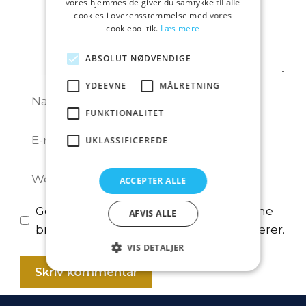
vores hjemmeside giver du samtykke til alle
cookies i overensstemmelse med vores
cookiepolitik.
Læs mere
ABSOLUT NØDVENDIGE
YDEEVNE
MÅLRETNING
Navn
FUNKTIONALITET
E-
UKLASSIFICEREDE
mail
Websted
ACCEPTER ALLE
Gem mit navn, mail og websted i denne
AFVIS ALLE
browser til næste gang jeg kommenterer.
VIS DETALJER
A