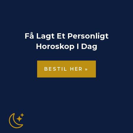
l
t
e
r
Få Lagt Et Personligt
n
Horoskop I Dag
a
t
i
BESTIL HER »
v
e
: